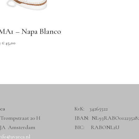
MA1 – Napa Blanco
5
€
45,00
ca
KvK: 34265522
 Trompstraat 20 H
IBAN: NL93RABO01223528
 JA Amsterdam
BIC: RABONL2U
nfo@avarca.nl