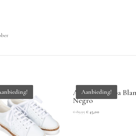
ber
ALMA1 – Napa Bla
Aanbieding!
Aanbieding!
Negro
€
89,95
€
45,00