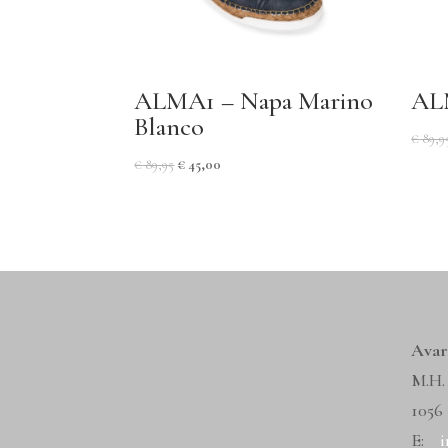
ALMA1 – Napa Marino
AL
Blanco
€
89,9
€
89,95
€
45,00
Avar
M.H.
1056
E:
i