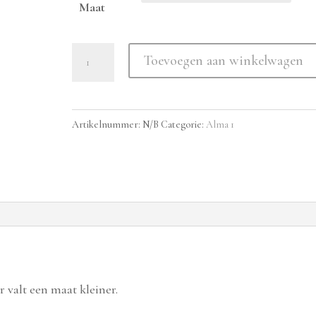
Maat
ALMA1
Toevoegen aan winkelwagen
-
Napa
Negro
Artikelnummer:
N/B
Categorie:
Alma 1
Blanco
aantal
r valt een maat kleiner.