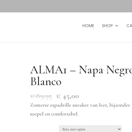
HOME
SHOP
CA
ALMA1 – Napa Negr
Blanco
€
89,95
€
45,00
Zomerse espadrille sneaker van leer, bijzonder
soepel en comfortabel.